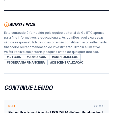
AVISO LEGAL
Este conteúdo é fornecido pela equipe editorial da Go BTC apenas
para fins informativos e educacionais. As opiniões aqui expressas
são de responsabilidade do autor e não constituem aconselhamento
financeiro ou recomendação de investimento. Bitcoin é um ativo
volátil; realize sua própria pesquisa antes de qualquer decisão.
#
BITCOIN
#
JPMORGAN
#
CRIPTOMOEDAS
#
SOBERANIA FINANCEIRA
#
DESCENTRALIZAÇÃO
CONTINUE LENDO
DEFI
22 MAI
Echo Protocol Hack: US$76 Milhões Roubados!