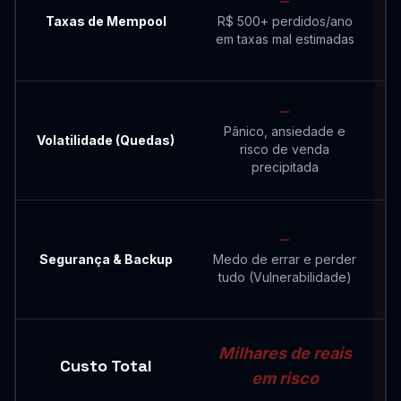
Taxas de Mempool
R$ 500+ perdidos/ano
em taxas mal estimadas
Pânico, ansiedade e
C
Volatilidade (Quedas)
risco de venda
precipitada
Segurança & Backup
Medo de errar e perder
p
tudo (Vulnerabilidade)
Milhares de reais
Custo Total
em risco