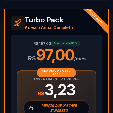
MELHOR VALOR
Turbo Pack
Acesso Anual Completo
R$ 197,00
Economia de 50%
97,00
R$
/mês
SEU ÚNICO CUSTO
REAL
INVESTIMENTO POR DIA
3,23
R$
MENOS QUE UM CAFÉ
☕
EXPRESSO