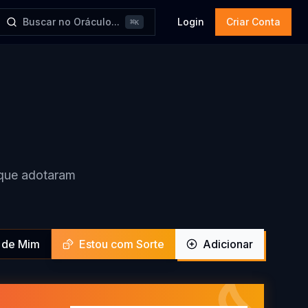
Buscar no Oráculo...
Login
Criar Conta
⌘
K
e que adotaram
 de Mim
Estou com Sorte
Adicionar