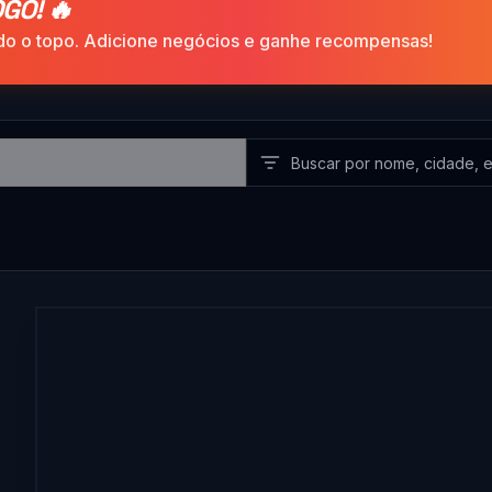
GO! 🔥
ando o topo. Adicione negócios e ganhe recompensas!