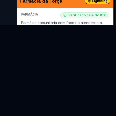
Farmácia da Força
Lightning
FARMÁCIA
Verificado pela Go BTC
Farmácia comunitária com foco no atendimento.
Fortaleza
,
CE
Verificado há 6 meses
Saber Mais
Ver no Mapa
Compartilhar:
Flexfibra Estancia Velha
Lightning
SUPORTE DE TI E
Enviado pela
TÉCNICO
Comunidade
A FlexFibra é um provedor de internet banda larga