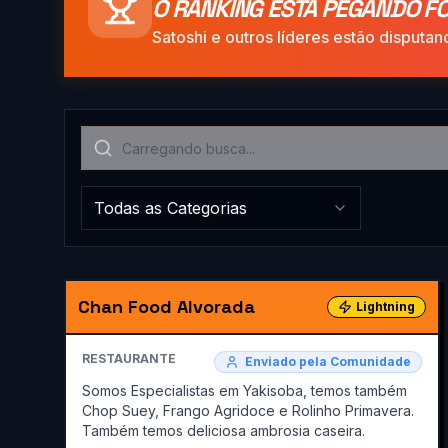
O RANKING ESTÁ PEGANDO FO
Satoshi e outros líderes estão disput
Todas as Categorias
Chan Food Alvorada
Lightning
RESTAURANTE
Enviado pela Comunidade
Somos Especialistas em Yakisoba, temos também
Chop Suey, Frango Agridoce e Rolinho Primavera.
Também temos deliciosa ambrosia caseira.